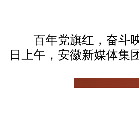
百年党旗红，奋斗映初
日上午，安徽新媒体集团